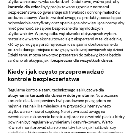
użytkowanie bez ryzyka uszkodzeń. Dodatkowo, ważne jest, aby
karuzele dla dzieci
były projektowane zgodnie z normami
bezpieczeństwa, co gwarantuje ich trwałość i ochronę maluchów
podczas zabawy. Warto zwrócić uwagę na produkty posiadające
odpowiednie certyfikaty oraz spełniające obowiązujące normy, aby
mieć pewność, że są one bezpieczne dla najmłodszych
użytkowników. W przypadku wątpliwości dotyczących wyboru
materiałów warto skonsultować się z ekspertami w tej dziedzinie,
którzy pomogą wybrać najlepsze rozwiązania dostosowane do
potrzeb danego miejsca oraz grupy wiekowej bawiących się dzieci.
Dzięki temu można stworzyć przestrzeń do zabawy, która będzie
zarówno atrakcyjna, jak i
bezpieczna dla wszystkich dzieci
.
Kiedy i jak często przeprowadzać
kontrole bezpieczeństwa
Regularne kontrole stanu technicznego są kluczowe dla
utrzymania karuzeli dla dzieci w dobrym stanie
. Nowoczesne
karuzele dla dzieci
powinny być poddawane przeglądom co
najmniej raz na kilka miesięcy, a w przypadku intensywnego
użytkowania - nawet częściej. Należy zwracać uwagę na
ewentualne uszkodzenia konstrukcji oraz na czystość piasku, który
powinien być regularnie wymieniany i dezynfekowany. Warto
również monitorować stan elementów takich jak huśtawki czy
zjeżdżalnie, które mogą być wykorzystywane przez dzieci podczas