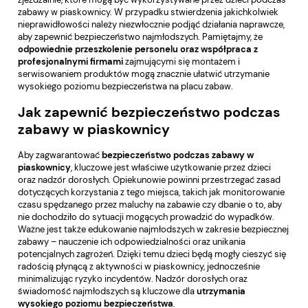
zabawy w piaskownicy. W przypadku stwierdzenia jakichkolwiek
nieprawidłowości należy niezwłocznie podjąć działania naprawcze,
aby zapewnić bezpieczeństwo najmłodszych. Pamiętajmy, że
odpowiednie przeszkolenie personelu oraz współpraca z
profesjonalnymi firmami
zajmującymi się montażem i
serwisowaniem produktów mogą znacznie ułatwić utrzymanie
wysokiego poziomu bezpieczeństwa na placu zabaw.
Jak zapewnić bezpieczeństwo podczas
zabawy w piaskownicy
Aby zagwarantować
bezpieczeństwo podczas zabawy w
piaskownicy
, kluczowe jest właściwe użytkowanie przez dzieci
oraz nadzór dorosłych. Opiekunowie powinni przestrzegać zasad
dotyczących korzystania z tego miejsca, takich jak monitorowanie
czasu spędzanego przez maluchy na zabawie czy dbanie o to, aby
nie dochodziło do sytuacji mogących prowadzić do wypadków.
Ważne jest także edukowanie najmłodszych w zakresie bezpiecznej
zabawy – nauczenie ich odpowiedzialności oraz unikania
potencjalnych zagrożeń. Dzięki temu dzieci będą mogły cieszyć się
radością płynącą z aktywności w piaskownicy, jednocześnie
minimalizując ryzyko incydentów. Nadzór dorosłych oraz
świadomość najmłodszych są kluczowe dla
utrzymania
wysokiego poziomu bezpieczeństwa
.