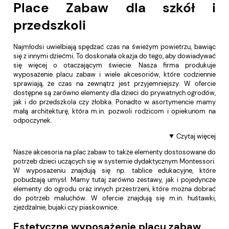
Place Zabaw dla szkół i
przedszkoli
Najmłodsi uwielbiają spędzać czas na świeżym powietrzu, bawiąc
się z innymi dziećmi. To doskonała okazja do tego, aby dowiadywać
się więcej o otaczającym świecie. Nasza firma produkuje
wyposażenie placu zabaw i wiele akcesoriów, które codziennie
sprawiają, że czas na zewnątrz jest przyjemniejszy. W ofercie
dostępne są zarówno elementy dla dzieci do prywatnych ogrodów,
jak i do przedszkola czy żłobka. Ponadto w asortymencie mamy
małą architekturę, która m.in. pozwoli rodzicom i opiekunom na
odpoczynek.
Czytaj więcej
Nasze akcesoria na plac zabaw to także elementy dostosowane do
potrzeb dzieci uczących się w systemie dydaktycznym Montessori.
W wyposażeniu znajdują się np. tablice edukacyjne, które
pobudzają umysł. Mamy tutaj zarówno zestawy, jak i pojedyncze
elementy do ogrodu oraz innych przestrzeni, które można dobrać
do potrzeb maluchów. W ofercie znajdują się m.in. huśtawki,
zjeżdżalnie, bujaki czy piaskownice.
Estetyczne wyposażenie placu zabaw