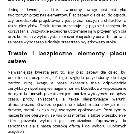
Jedną z kwestii, na które zwracamy uwagę, jest estetyka
tworzonych przez nas elementów. Plac zabaw dla dzieci do ogrodu
czy przedszkola projektowany jest przez naszych architektów, a
także plastyków. Dzięki temu prezentuje się pięknie i zachęca do
korzystania. Wszystkie akcesoria utrzymane są w przyjemnych dla
oczu kolorach, z wykorzystaniem szerokiej palety barw. To sprawia,
że nasze wyposażenie dodaje przestrzeni wyjątkowego uroku.
Trwałe i bezpieczne elementy placu
zabaw
Najważniejszą kwestią jest to, aby plac zabaw dla dzieci był
przestrzenią bezpieczną. Z tego względu przykładamy do tego
bardzo dużą uwagę, a nasze akcesoria mają odpowiednie
certyfikaty i spełniają wymagane normy. Dodatkowo wyposażenie
do ogrodu i innych przestrzeni jest bardzo wytrzymałe na upływ
czasu, próby zniszczenia, a także niesprzyjające warunki
atmosferyczne. Stworzone jest ono z takich materiałów jak m.in.:
drewno, metal, sklejka czy tworzywo epoksydowe. Poza tym w
naszej firmie oferujemy serwis oraz montaż, a także przeszkolenie,
które pozwala wykonać go samodzielnie. Zapraszamy do
zapoznania się z naszą szeroką ofertą i do wyboru ulubionych
urządzeń!