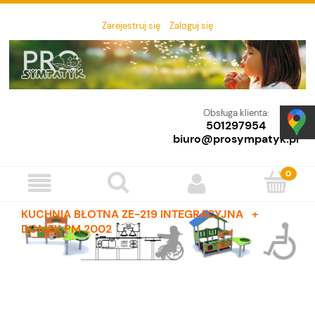
Zarejestruj się
Zaloguj się
Obsługa klienta:
501297954
biuro@prosympatyk.pl
KUCHNIA BŁOTNA ZE-219 INTEGRACYJNA +
DOMEK PM 2002