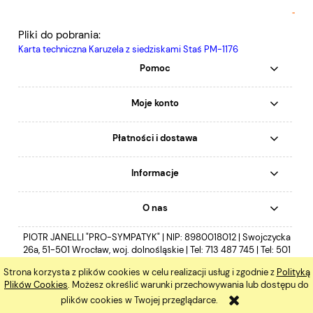
-
Pliki do pobrania:
Karta techniczna Karuzela z siedziskami Staś PM-1176
Pomoc
Moje konto
Płatności i dostawa
Informacje
O nas
PIOTR JANELLI "PRO-SYMPATYK" | NIP: 8980018012 | Swojczycka
26a, 51-501 Wrocław, woj. dolnośląskie | Tel:
713 487 745
| Tel:
501
297 954
| E-mail:
biuro@prosympatyk.pl
Strona korzysta z plików cookies w celu realizacji usług i zgodnie z
Polityką
pokaż pełną wersję strony
Plików Cookies
. Możesz określić warunki przechowywania lub dostępu do
plików cookies w Twojej przeglądarce.
Sklep internetowy Shoper.pl