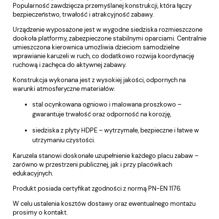
Popularność zawdzięcza przemyślanej konstrukcji, która łączy
bezpieczeństwo, trwałość i atrakcyjność zabawy.
Urządzenie wyposażone jest w wygodne siedziska rozmieszczone
dookoła platformy, zabezpieczone stabilnymi oparciami. Centralnie
umieszczona kierownica umożliwia dzieciom samodzielne
wprawianie karuzeli w ruch, co dodatkowo rozwija koordynację
ruchową i zachęca do aktywnej zabawy.
Konstrukcja wykonana jest z wysokiej jakości, odpornych na
warunki atmosferyczne materiałów:
stal ocynkowana ogniowo i malowana proszkowo –
gwarantuje trwałość oraz odporność na korozję,
siedziska z płyty HDPE – wytrzymałe, bezpieczne i łatwe w
utrzymaniu czystości.
Karuzela stanowi doskonałe uzupełnienie każdego placu zabaw –
zarówno w przestrzeni publicznej, jak i przy placówkach
edukacyjnych.
Produkt posiada certyfikat zgodności z normą PN-EN 1176.
W celu ustalenia kosztów dostawy oraz ewentualnego montażu
prosimy o kontakt.