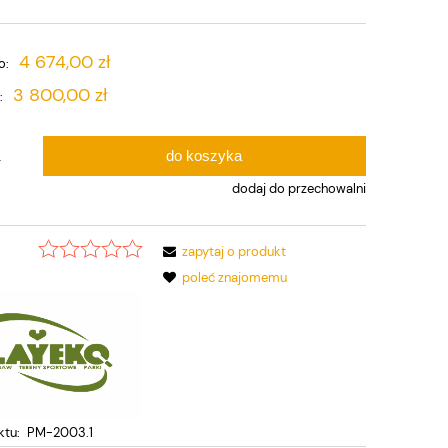
4 674,00 zł
o:
3 800,00 zł
:
do koszyka
.
dodaj do przechowalni
zapytaj o produkt
:
poleć znajomemu
ktu:
PM-2003.1