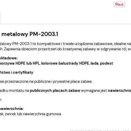
 metalowy PM-2003.1
lowy PM-2003.1 to kompaktowe i trwałe urządzenie zabawowe, idealne na p
h. Zapewnia dzieciom przestrzeń do kreatywnej zabawy w odgrywanie ról, ws
składowe:
tworzywa HDPE lub HPL
,
kolorowe balustrady HDPE
,
lada
,
podest
stwo i certyfikaty
ie przeznaczone na publiczne i prywatne place zabaw.
adku montażu na
publicznych placach zabaw
wymagana jest
nawierzchni
m
nawierzchnia:
sek, żwirek lub nawierzchnia gumowa