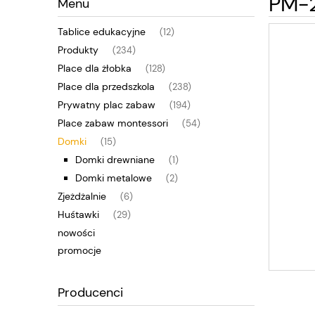
PM-2
Menu
Tablice edukacyjne
(12)
Produkty
(234)
Place dla żłobka
(128)
Place dla przedszkola
(238)
Prywatny plac zabaw
(194)
Place zabaw montessori
(54)
Domki
(15)
Domki drewniane
(1)
Domki metalowe
(2)
Zjeżdżalnie
(6)
Huśtawki
(29)
nowości
promocje
Producenci