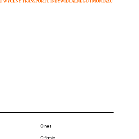
ELU WYCENY TRANSPORTU INDYWIDUALNEGO I MONTAŻU
O nas
O firmie