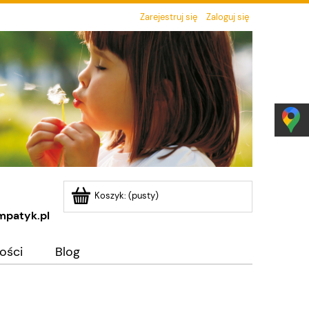
Zarejestruj się
Zaloguj się
Koszyk:
(pusty)
mpatyk.pl
ości
Blog