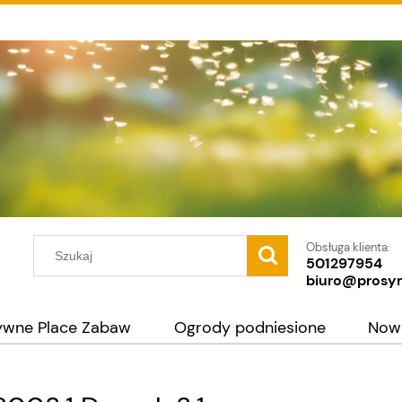
Obsługa klienta:
501297954
biuro@prosy
ywne Place Zabaw
Ogrody podniesione
Now