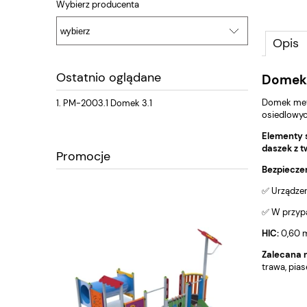
Wybierz producenta
Opis
Ostatnio oglądane
Domek
Domek meta
PM-2003.1 Domek 3.1
osiedlowyc
Elementy 
daszek z 
Promocje
Bezpieczeń
✅ Urządzen
✅ W przyp
HIC:
0,60 
Zalecana 
trawa, pia