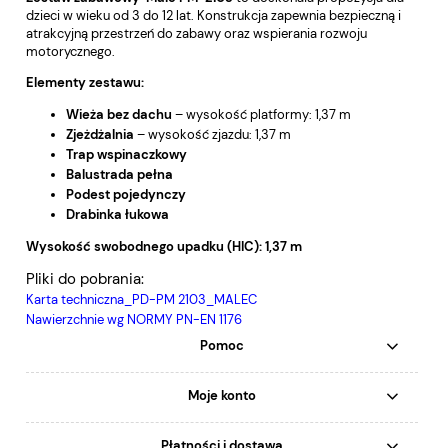
dzieci w wieku od 3 do 12 lat. Konstrukcja zapewnia bezpieczną i
atrakcyjną przestrzeń do zabawy oraz wspierania rozwoju
motorycznego.
Elementy zestawu:
Wieża bez dachu
– wysokość platformy: 1,37 m
Zjeżdżalnia
– wysokość zjazdu: 1,37 m
Trap wspinaczkowy
Balustrada pełna
Podest pojedynczy
Drabinka łukowa
Wysokość swobodnego upadku (HIC): 1,37 m
Pliki do pobrania:
Karta techniczna_PD-PM 2103_MALEC
Nawierzchnie wg NORMY PN-EN 1176
Pomoc
Moje konto
Płatności i dostawa