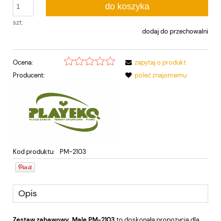
do koszyka
szt.
dodaj do przechowalni
Ocena:
zapytaj o produkt
Producent:
poleć znajomemu
Kod produktu:
PM-2103
Opis
Zestaw zabawowy Male PM-2103
to doskonała propozycja dla