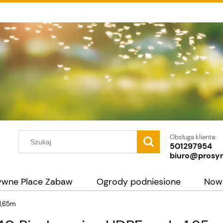
Obsługa klienta:
501297954
biuro@prosy
ywne Place Zabaw
Ogrody podniesione
Now
1,65m