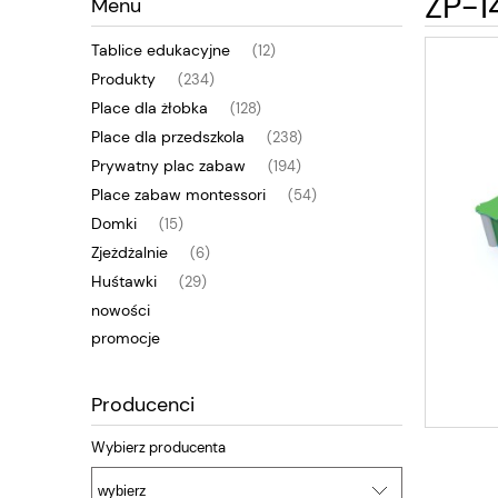
ZP-1
Menu
Tablice edukacyjne
(12)
Produkty
(234)
Place dla żłobka
(128)
Place dla przedszkola
(238)
Prywatny plac zabaw
(194)
Place zabaw montessori
(54)
Domki
(15)
Zjeżdżalnie
(6)
Huśtawki
(29)
nowości
promocje
Producenci
Wybierz producenta