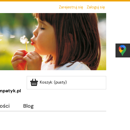
Zarejestruj się
Zaloguj się
Koszyk:
(pusty)
mpatyk.pl
ości
Blog