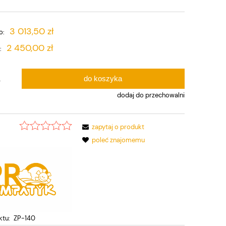
3 013,50 zł
o:
2 450,00 zł
:
do koszyka
.
dodaj do przechowalni
zapytaj o produkt
:
poleć znajomemu
ktu:
ZP-140