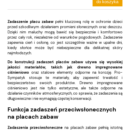
do koszyka
Zadaszenie placu zabaw
pełni kluczową rolę w ochronie dzieci
przed szkodliwym działaniem promieni słonecznych oraz deszczu.
Dzięki nim maluchy mogą bawić się bezpiecznie i komfortowo
przez cały rok, niezależnie od warunków pogodowych. Zadaszenie
zapewnia cień i osłonę, co jest szczególnie ważne w upalne dni,
kiedy słońce może być niebezpieczne dla delikatnej skóry
najmłodszych.
Do konstrukcji zadaszeń placów zabaw używa się wysokiej
jakości materiałów, takich jak drewno impregnowane
ciśnieniowo
oraz stalowe elementy odporne na korozję. Pro-
Sympatyk stosuje te materiały, aby zapewnić trwałość i
bezpieczeństwo swoich produktów. Drewno impregnowane
ciśnieniowo jest nie tylko estetyczne, ale także odporne na
działanie czynników atmosferycznych, co sprawia, że zadaszenia są
długowieczne i nie wymagają częstej konserwacji.
Funkcja zadaszeń przeciwsłonecznych
na placach zabaw
Zadaszenia przeciwsłoneczne
na placach zabaw pełnią istotną