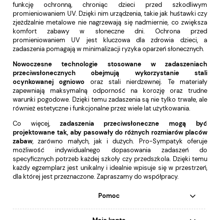
funkcję ochronną, chroniąc dzieci przed szkodliwym
promieniowaniem UV. Dzięki nim urządzenia, takie jak huśtawki czy
zjeżdżalnie metalowe
nie nagrzewają się nadmiernie, co zwiększa
komfort zabawy w słoneczne dni. Ochrona przed
promieniowaniem UV jest kluczowa dla zdrowia dzieci, a
zadaszenia pomagają w minimalizacji ryzyka oparzeń słonecznych.
Nowoczesne technologie stosowane w zadaszeniach
przeciwsłonecznych obejmują wykorzystanie stali
ocynkowanej ogniowo
oraz stali nierdzewnej. Te materiały
zapewniają maksymalną odporność na korozję oraz trudne
warunki pogodowe. Dzięki temu zadaszenia są nie tylko trwałe, ale
również estetyczne i funkcjonalne przez wiele lat użytkowania.
Co więcej,
zadaszenia przeciwsłoneczne mogą być
projektowane tak, aby pasowały do różnych rozmiarów placów
zabaw
, zarówno małych, jak i dużych. Pro-Sympatyk oferuje
możliwość indywidualnego dopasowania zadaszeń do
specyficznych potrzeb każdej szkoły czy przedszkola. Dzięki temu
każdy egzemplarz jest unikalny i idealnie wpisuje się w przestrzeń,
dla której jest przeznaczone. Zapraszamy do współpracy.
Pomoc