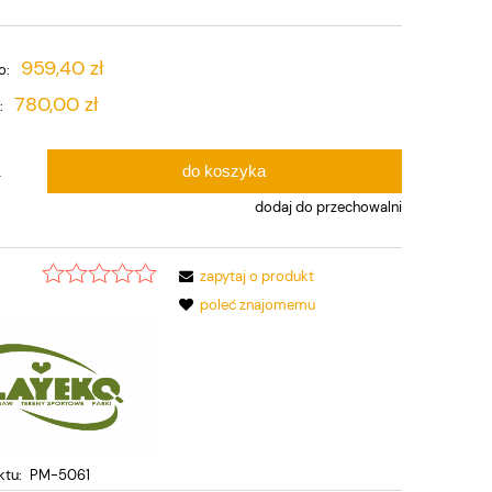
959,40 zł
o:
780,00 zł
:
do koszyka
.
dodaj do przechowalni
zapytaj o produkt
:
poleć znajomemu
ktu:
PM-5061