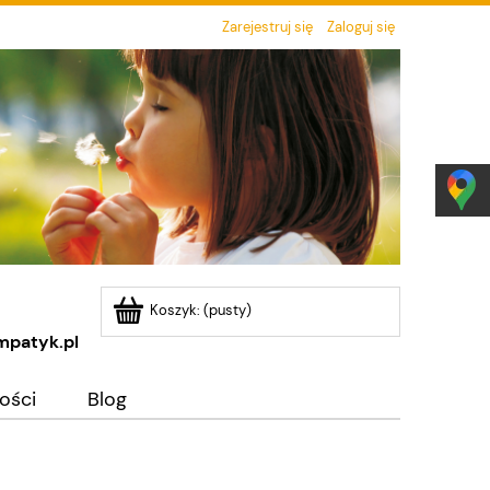
Zarejestruj się
Zaloguj się
Koszyk:
(pusty)
mpatyk.pl
ości
Blog