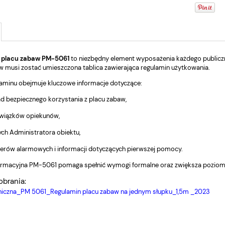
 placu zabaw PM-5061
to niezbędny element wyposażenia każdego publicz
w musi zostać umieszczona tablica zawierająca regulamin użytkowania.
laminu obejmuje kluczowe informacje dotyczące:
d bezpiecznego korzystania z placu zabaw,
wiązków opiekunów,
ch Administratora obiektu,
rów alarmowych i informacji dotyczących pierwszej pomocy.
formacyjna PM-5061 pomaga spełnić wymogi formalne oraz zwiększa pozio
obrania:
niczna_PM 5061_Regulamin placu zabaw na jednym słupku_1,5m _2023