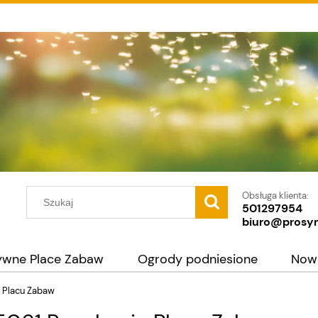
Obsługa klienta:
501297954
biuro@prosy
ywne Place Zabaw
Ogrody podniesione
Now
 Placu Zabaw