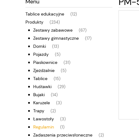
PM-5
Menu
Tablice edukacyjne
(12)
Produkty
(234)
Zestawy zabawowe
(67)
Zestawy gimnastyczne
(17)
Domki
(13)
Pojazdy
(5)
Piaskownice
(31)
Zjeżdżalnie
(5)
Tablice
(15)
Huśtawki
(29)
Bujaki
(14)
Karuzele
(3)
Trapy
(2)
Ławostoły
(3)
Regulamin
(1)
Zadaszenia przeciwsłoneczne
(2)