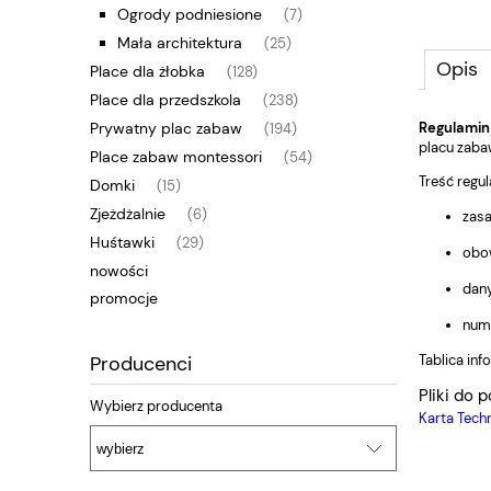
Ogrody podniesione
(7)
Mała architektura
(25)
Opis
Place dla żłobka
(128)
Place dla przedszkola
(238)
Prywatny plac zabaw
Regulamin
(194)
placu zaba
Place zabaw montessori
(54)
Treść regu
Domki
(15)
Zjeżdżalnie
(6)
zasa
Huśtawki
(29)
obo
nowości
dany
promocje
nume
Producenci
Tablica in
Pliki do p
Wybierz producenta
Karta Tech