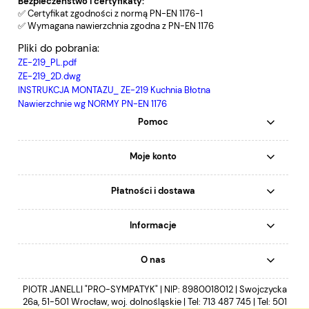
Bezpieczeństwo i certyfikaty:
✅ Certyfikat zgodności z normą PN-EN 1176-1
✅ Wymagana nawierzchnia zgodna z PN-EN 1176
Pliki do pobrania:
ZE-219_PL.pdf
ZE-219_2D.dwg
INSTRUKCJA MONTAZU_ ZE-219 Kuchnia Błotna
Nawierzchnie wg NORMY PN-EN 1176
Pomoc
Moje konto
Płatności i dostawa
Informacje
O nas
PIOTR JANELLI "PRO-SYMPATYK" | NIP: 8980018012 | Swojczycka
26a, 51-501 Wrocław, woj. dolnośląskie | Tel:
713 487 745
| Tel:
501