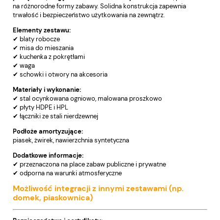
na różnorodne formy zabawy. Solidna konstrukcja zapewnia
trwałość i bezpieczeństwo użytkowania na zewnątrz.
Elementy zestawu:
✔ blaty robocze
✔ misa do mieszania
✔ kuchenka z pokrętłami
✔ waga
✔ schowki i otwory na akcesoria
Materiały i wykonanie:
✔ stal ocynkowana ogniowo, malowana proszkowo
✔ płyty HDPE i HPL
✔ łączniki ze stali nierdzewnej
Podłoże amortyzujące:
piasek, żwirek, nawierzchnia syntetyczna
Dodatkowe informacje:
✔ przeznaczona na place zabaw publiczne i prywatne
✔ odporna na warunki atmosferyczne
Możliwość integracji z innymi zestawami (np.
domek, piaskownica)