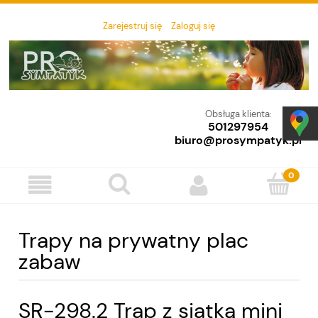
Zarejestruj się
Zaloguj się
Obsługa klienta:
501297954
biuro@prosympatyk.pl
Trapy na prywatny plac
zabaw
SR-298.2 Trap z siatką mini