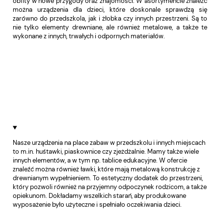
obfity w nowe przygody oraz znajomości. W asortymencie znaleźć
można urządzenia dla dzieci, które doskonale sprawdzą się
zarówno do przedszkola, jak i żłobka czy innych przestrzeni. Są to
nie tylko elementy drewniane, ale również metalowe, a także te
wykonane z innych, trwałych i odpornych materiałów.
Nasze urządzenia na place zabaw w przedszkolu i innych miejscach
to m.in. huśtawki, piaskownice czy zjeżdżalnie. Mamy także wiele
innych elementów, a w tym np. tablice edukacyjne. W ofercie
znaleźć można również ławki, które mają metalową konstrukcję z
drewnianym wypełnieniem. To estetyczny dodatek do przestrzeni,
który pozwoli również na przyjemny odpoczynek rodzicom, a także
opiekunom. Dokładamy wszelkich starań, aby produkowane
wyposażenie było użyteczne i spełniało oczekiwania dzieci.