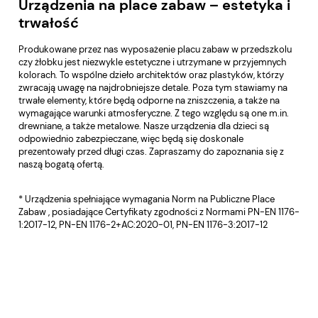
Urządzenia na place zabaw – estetyka i
trwałość
Produkowane przez nas wyposażenie placu zabaw w przedszkolu
czy żłobku jest niezwykle estetyczne i utrzymane w przyjemnych
kolorach. To wspólne dzieło architektów oraz plastyków, którzy
zwracają uwagę na najdrobniejsze detale. Poza tym stawiamy na
trwałe elementy, które będą odporne na zniszczenia, a także na
wymagające warunki atmosferyczne. Z tego względu są one m.in.
drewniane, a także metalowe. Nasze urządzenia dla dzieci są
odpowiednio zabezpieczane, więc będą się doskonale
prezentowały przed długi czas. Zapraszamy do zapoznania się z
naszą bogatą ofertą.
* Urządzenia spełniające wymagania Norm na Publiczne Place
Zabaw , posiadające Certyfikaty zgodności z Normami PN-EN 1176-
1:2017-12, PN-EN 1176-2+AC:2020-01, PN-EN 1176-3:2017-12