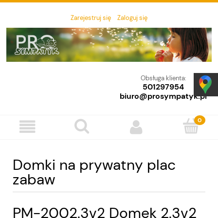
Zarejestruj się
Zaloguj się
Obsługa klienta:
501297954
biuro@prosympatyk.pl
Domki na prywatny plac
zabaw
PM-2002.3v2 Domek 2.3v2